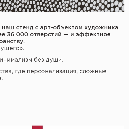
 наш стенд с арт-объектом художника
ее 36 000 отверстий — и эффектное
ранству.
ущего».
минимализм без души.
ства, где персонализация, сложные
.