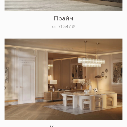
Прайм
от
71 547
₽