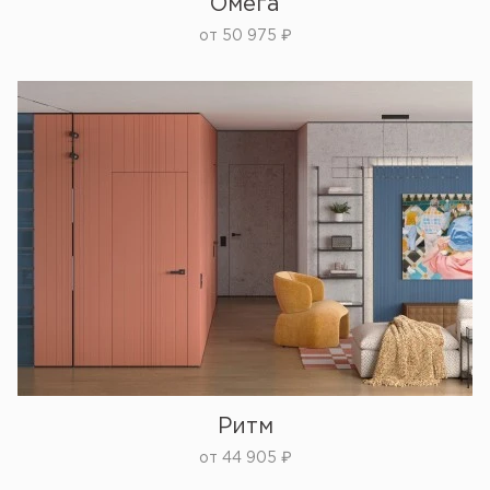
Омега
от
50 975
₽
Ритм
от
44 905
₽