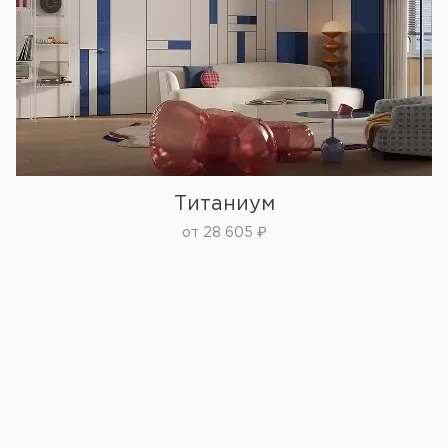
Титаниум
от
28 605
₽