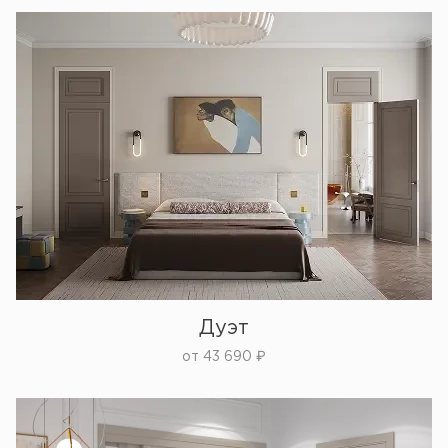
Дуэт
от
43 690
₽