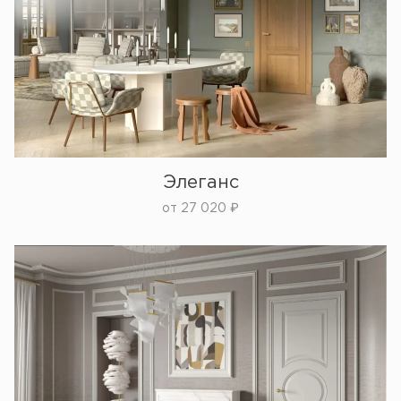
Элеганс
от
27 020
₽