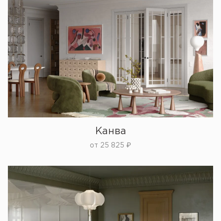
Канва
от
25 825
₽