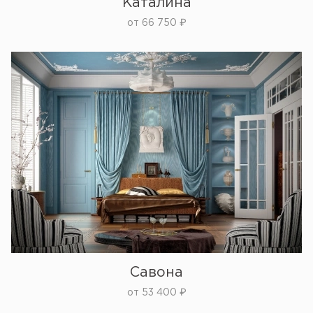
Каталина
от
66 750
₽
Савона
от
53 400
₽