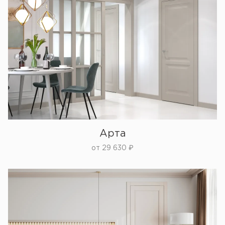
Арта
от
29 630
₽