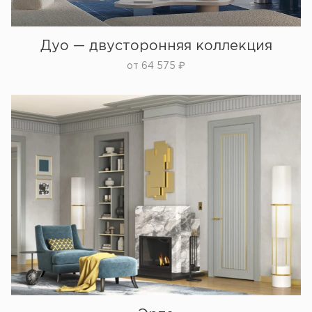
Дуо — двусторонняя коллекция
от
64 575
₽