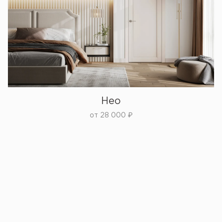
Нео
от
28 000
₽