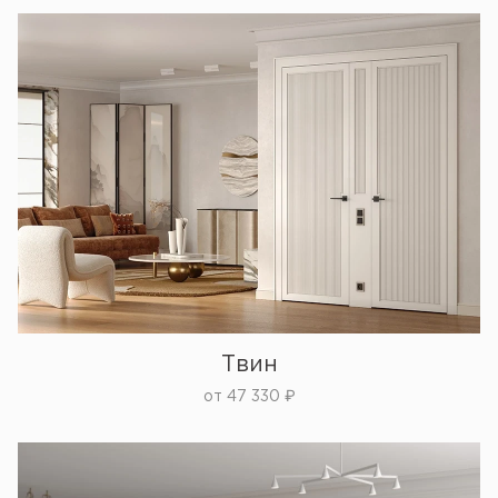
Твин
от
47 330
₽