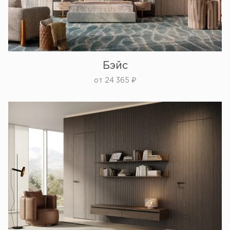
Бэйс
от
24 365
₽