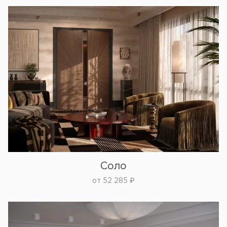
Соло
от
52 285
₽