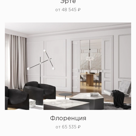
Эрте
от
48 545
₽
Флоренция
от
65 535
₽