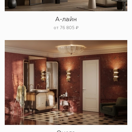
А-лайн
от
76 805
₽